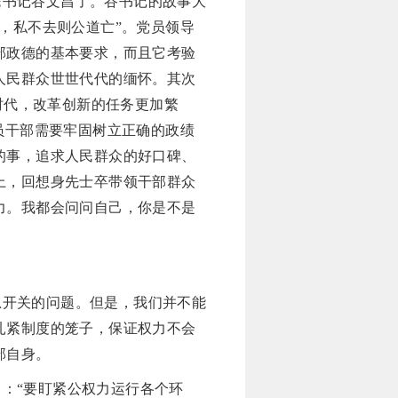
民书记谷文昌了。谷书记的故事大
私，私不去则公道亡”。党员领导
部政德的基本要求，而且它考验
人民群众世世代代的缅怀。其次
时代，改革创新的任务更加繁
员干部需要牢固树立正确的政绩
的事，追求人民群众的好口碑、
上，回想身先士卒带领干部群众
力。我都会问问自己，你是不是
总开关的问题。但是，我们并不能
扎紧制度的笼子，保证权力不会
部自身。
出：
“要盯紧公权力运行各个环