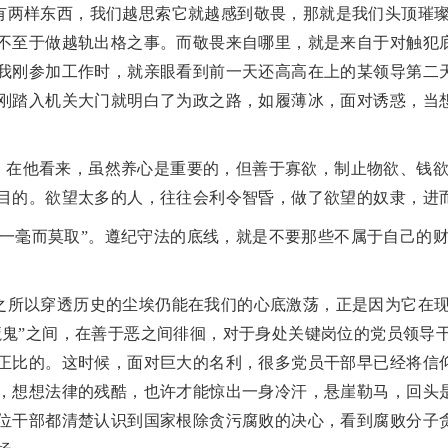
有两样东西，我们越思索它就越感到敬畏，那就是我们头顶璀
不至于做越轨出格之事。而敬畏来自哪里，就是来自于对触犯
我刚参加工作时，就亲眼看到前一天还高高在上的某领导第二
刚踏入机关大门就明白了为政之路，如履薄冰，面对诱惑，当
”，在他看来，虽然养心是重要的，但善于寡欲，制止物欲、钱
目的。欲望太多的人，往往会利令智昏，做了欲望的奴隶，进
虽一毫而莫取”。遵纪守法的底线，就是不要那些不属于自己的
之所以穿透历史的尘埃仍能在我们的心底激荡，正是因为它在
“魔鬼”之间，在善于恶之间徘徊，对于身处关键岗位的党员领导
正比的。这时候，面对巨大的名利，很多党员干部早已经将信
，想想法律的残酷，也许才能惊出一身冷汗，悬崖勒马，回头
位干部都清楚认识到国家根除贪污腐败的决心，看到腐败分子