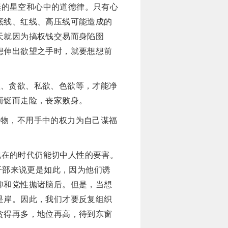
璨的星空和心中的道德律。只有心
底线、红线、高压线可能造成的
天就因为搞权钱交易而身陷囹
想伸出欲望之手时，就要想想前
欲、贪欲、私欲、色欲等，才能净
而铤而走险，丧家败身。
财物，不用手中的权力为自己谋福
现在的时代仍能切中人性的要害。
干部来说更是如此，因为他们诱
仰和党性抛诸脑后。但是，当想
是岸。因此，我们才要反复组织
贪得再多，地位再高，待到东窗