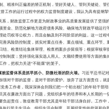
制、精准纠正偏差的矫正机制，管好关键人、管到关键处、管
监督工作的运行过程中的权力监督制度建设，我认为具有提纲挈
关系，财政监督工作更是为财政事业的高质量发展提供了坚强
项资金、防范化解地方政府债务风险、确保地方财政平稳运行
理处罚权等公权力，而且会触及到不同阶层的利益。这一过程
完善风险防控制度，抓实对重点任务、重点领域、重点环节、
日结、检查结论集体审理、检查档案步步留痕等；根据审核审
控制制度；坚持强化落实选人用人、大额经费使用等方面的集
工作，把权力关进
“不能腐”的笼子。
腐败监督体系是抓早抓小、防微杜渐的防火墙。
习近平总书记
加强对干部的监督，是对干部的爱护。放弃了这方面责任，就
层党务工作者，我深深体会到我们把一个初出校门的年轻干部
旦其在廉政方面出了问题，党组织多年的培养和本人长期的一
要负起责任，敦促教育干部尤其是年轻干部洁身自好。工作中
严格执行民主生活会、组织生活会制度，开展经常性的批评和自我