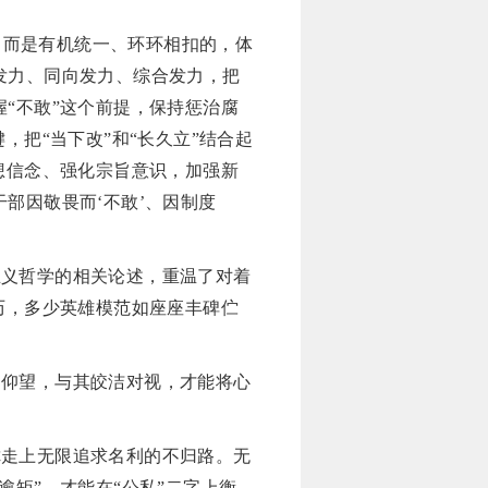
，而是有机统一、环环相扣的，体
发力、同向发力、综合发力，把
握
“不敢”这个前提，保持惩治腐
把“当下改”和“长久立”结合起
想信念、强化宗旨意识，加强新
部因敬畏而‘不敢’、因制度
主义哲学的相关论述，重温了对着
历，多少英雄模范如座座丰碑伫
常仰望，与其皎洁对视，才能将心
你走上无限追求名利的不归路。无
矩”，才能在“公私”二字上衡