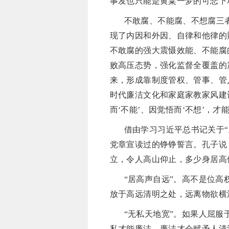
事发也只能是黄粱一梦的可悲下
不敢腐、不能腐、不想腐三
现了内因和外因、自律和他律的
不敢腐的强大震慑效能、不能腐
败高压态势，强化监督全覆盖的震
来，形成靠制度管权、管事、管
时代廉洁文化和家庭家教家风建
而‘不能’、因觉悟而‘不想’，
借由学习习近平总书记关于
党章宣读过的铮铮誓言。孔子说
立，令人高山仰止，多少身居高
“居高声自远”。高不是位
放于高远清明之处，远离物欲横
“无私天地宽”。如果人屈
私才能廉洁，廉洁才会赋予人清