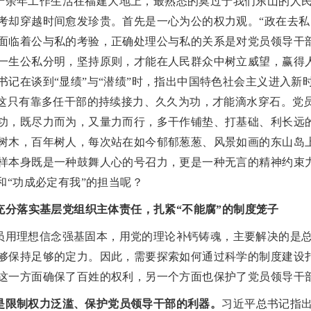
十余年工作生活在福建大地上，最熟悉的莫过于我们东山的人
考却穿越时间愈发珍贵。首先是一心为公的权力观。
“政在去
面临着公与私的考验，正确处理公与私的关系是对党员领导干
一生公私分明，坚持原则，才能在人民群众中树立威望，赢得
书记在谈到“显绩”与“潜绩”时，指出中国特色社会主义进入新
。这只有靠多任干部的持续接力、久久为功，才能滴水穿石。党
功，既尽力而为，又量力而行，多干作铺垫、打基础、利长远
树木，百年树人，每次站在如今郁郁葱葱、风景如画的东山岛
样本身既是一种鼓舞人心的号召力，更是一种无言的精神约束
界和“功成必定有我”的担当呢？
充分落实基层党组织主体责任，扎紧
“不能腐”的制度笼子
员用理想信念强基固本，用党的理论补钙铸魂，主要解决的是
够保持足够的定力。因此，需要探索如何通过科学的制度建设
这一方面确保了百姓的权利，另一个方面也保护了党员领导干
是限制权力泛滥、保护党员领导干部的利器。
习近平总书记指