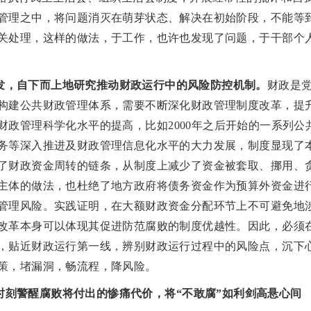
管理之中，将问题消灭在萌芽状态、解决在初始阶段，不能等
关处理，这样的做法，于工作，也许也发现了问题，于干部个
发，自下而上地研究推动财政运行中的风险防控机制。
财政是
构建公共财政管理体系，需要不断深化财政管理制度改革，提
财政管理科学化水平的提高，比如
2000年之后开始的一系列
务等深入推进及财政管理信息化水平的大力发展，制度显现了
了财政资金周转的链条，从制度上减少了资金被套取、挪用、
主体的做法，也杜绝了地方政府将债务资金作为预算外资金进
管理风险。实践证明，在大额财政资金分配环节上不可避免地
改革本身可以体现其促进防范腐败的制度优越性。因此，必须
，贴近财政运行第一线，辨别财政运行过程中的风险点，沉下
策，堵漏洞，畅流程，降风险。
时刻警醒腐败将付出的惨痛代价，将
“不敢腐”如利剑高悬心间