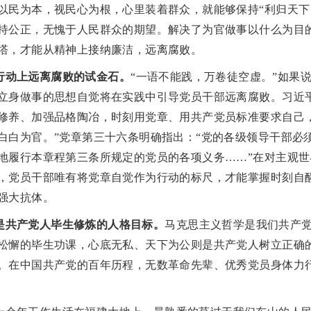
以民为本，视民心为根，心里装着群众，就能够保持“利归天下
持公正，无愧于人民群众的期望。解决了为官做事以什么为目
塔，才能从精神上接纳廉洁，远离腐败。
行动上远离腐败的试金石。
“一语不能践，万卷徒空虚。”如果
立身做事的思想自觉将在实践中引导党员干部远离腐败。习近
修养、加强品格陶冶，时刻用党章、用共产党员标准要求自己
白白为官。”党章第三十六条明确指出：“党的各级领导干部必
地履行本章程第三条所规定的党员的各项义务……”在对主观
，党员干部唯有将党章自觉作为行动的标尺，才能掌握时刻自
强大抗体。
是共产党人毕生修炼的人格目标。
马克思主义哲学是我们共产
松懈的毕生功课，心底无私、天下为公则是共产党人树立正确
。在中国共产党的百年历程，无数革命先辈、优秀党员身体力