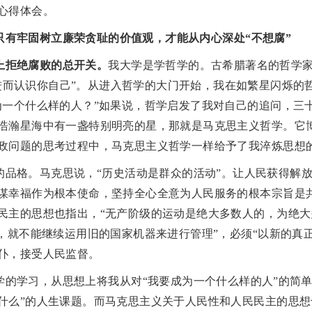
心得体会。
只有牢固树立廉荣贪耻的价值观，才能从内心深处
“不想腐”
上拒绝腐败的总开关。
我大学是学哲学的。古希腊著名的哲学
进而认识你自己”。从进入哲学的大门开始，我在如繁星闪烁的
为一个什么样的人？”如果说，哲学启发了我对自己的追问，三
浩瀚星海中有一盏特别明亮的星，那就是马克思主义哲学。它
政问题的思考过程中，马克思主义哲学一样给予了我淬炼思想
的品格。马克思说，
“历史活动是群众的活动”。让人民获得解
谋幸福作为根本使命，坚持全心全意为人民服务的根本宗旨是
民主的思想也指出，“无产阶级的运动是绝大多数人的，为绝
权，就不能继续运用旧的国家机器来进行管理”，必须“以新的真
仆，接受人民监督。
学的学习，从思想上将我从对
“我要成为一个什么样的人”的简
什么”的人生课题。而马克思主义关于人民性和人民民主的思