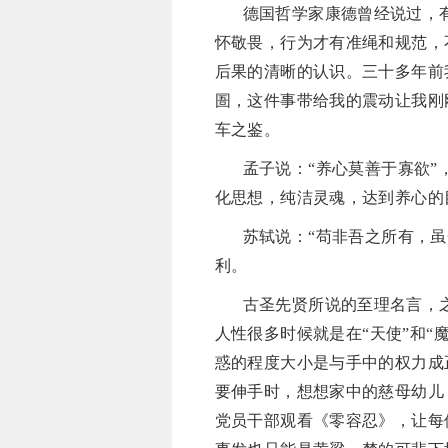
德国哲学家康德曾经说过，
怀敬畏，行为才有准绳和规范，
后果的清晰的认识。三十多年前
圄，这件事带给我的震动让我刚
车之鉴。
孟子说：
“养心莫善于寡欲
化思想，纯洁灵魂，达到养心的
苏轼说：
“苟非吾之所有，
利。
古圣先贤所说的至理名言，
人性很多时候就是在
“天使”和
惑的程度大小是与手中的权力成
要伸手时，想想家中的慈母幼儿
党员干部观看《零容忍》，让每