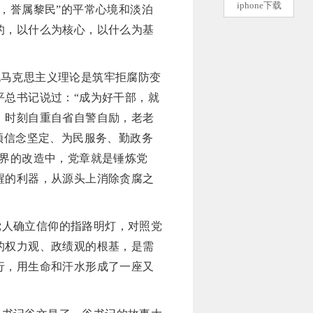
iphone下载
，誉属黎民”的平常心境和淡泊
的，以什么为核心，以什么为基
说马克思主义理论是筑牢拒腐防变
平总书记说过：“成为好干部，就
，时刻自重自省自警自励，老老
须信念坚定、为民服务、勤政务
世界的改造中，党章就是锤炼党
醒的利器，从源头上消除贪腐之
党人确立信仰的指路明灯，对照党
的权力观、政绩观的根基，是需
行，用生命和汗水形成了一座又