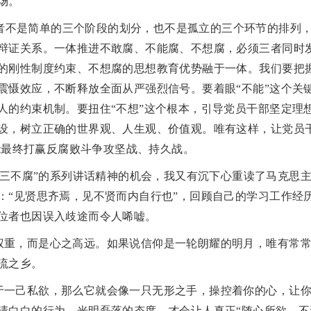
场。
者不是简单的三个阶段的划分，也不是孤立的三个环节的排列
辩证关系。一体推进不敢腐、不能腐、不想腐，必须三者同时
的刚性制度约束、不想腐的思想教育优势融于一体。我们要把
慑效应，不断释放全面从严强烈信号。要着眼“不能”这个关键，
人的约束机制。要扭住“不想”这个根本，引导党员干部坚定理
设，树立正确的世界观、人生观、价值观。唯有这样，让党员干
才能最终打赢反腐败斗争攻坚战、持久战。
“三不腐”的系列讲话精神的机会，我又有沉下心重读了马克思
：“见贤思齐焉，见不贤而内自行也”，回顾自己的学习工作经
位者也因误入歧途而令人唏嘘。
高权重，而是心之高远。如果说信仰是一轮朗耀的明月，唯有常
流之乡。
服于一己私欲，那么它就会像一只无形之手，操控着你的心，让
清白白的行为、光明磊落的态度，才会让人真正“随心所欲，不逾