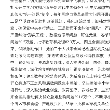
全会精神，切实履行党章和宪法赋予的职责，持续深化正
扎实开展学习贯彻习近平新时代中国特色社会主义思想主
真落实“第一议题”制度，每年围绕自我革命重大问题开
二是严明政治纪律和政治规矩，强化政治监督，加强对党
查，确保党中央令行禁止。三是锲而不舍纠治“四风”，
严肃纠治“形象工程”、数据造假等问题，盯住元旦、春
问题60.5万起、批评教育和处理82.3万人。四是全面
束、保障激励作用，党的二十大以来全国纪检监察机关运用“
查处政商勾连腐败，穿透式查处新型腐败和隐性腐败，党
中、资金密集、资源富集领域，深入推进金融、国企、能
系统整治，深化粮食购销领域腐败问题专项整治、足球领
和条件；健全数字纪检监察体系，为反腐败安上科技“透
群众身边不正之风和腐败问题集中整治，坚决整治中小学“
项行动，深入整治就业创业、教育医疗、养老社保、生态
来全国共推动解决群众急难愁盼问题391.8万个，不断
个省区市和新疆生产建设兵团、65家中央和国家机关单位